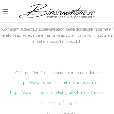
Vă mulțumim pentru vizita! Asteptăm să ne contactați folosind nr
Copyright ©2026 Binecuvantare.ro. Toate drepturile rezervate.
telefon sau adresa de e-mail și vă asigurăm că vă vom raspunde
in cel mai scurt timp posibil.
.
Călărași – România, evenimente in toate judetele
https://www.facebook.com/binecuvantare.ro
https://www.facebook.com/FotografDeNuntaInCalarasi
Laurențiu Ciuruc