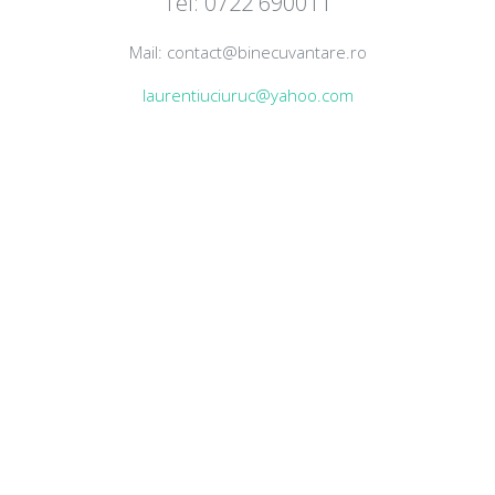
Tel: 0722 690011
Mail: contact@binecuvantare.ro
laurentiuciuruc@yahoo.com