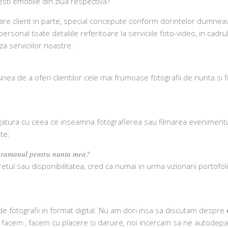
esti emotiile din ziua respectivă?
care client in parte, special concepute conform dorintelor dumneav
sonal toate detaliile referitoare la serviciile foto-video, in cadrul 
a serviciilor noastre.
nea de a oferi clientilor cele mai frumoase fotografii de nunta si fi
egatura cu ceea ce inseamna fotografierea sau filmarea evenimentu
te:
meramanul pentru nunta mea?
pretul sau disponibilitatea, cred ca numai in urma vizionarii portofol
e fotografii in format digital. Nu am dori insa sa discutam despre
 facem , facem cu placere si daruire, noi incercam sa ne autodepas