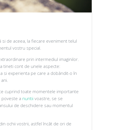
ă si de aceea, la fiecare eveniment telul
ntul vostru special.
traordinare prin intermediul imaginilor.
a tineti cont de unele aspecte:
tea si experienta pe care a dobândit-o în
 ani.
ntate cuprind toate momentele importante
ga poveste a
nuntii
voastre, se se
l dansului de deschidere sau momentul
ochii vostrii, astfel încât de ori de