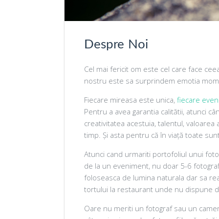
Despre Noi
Cel mai fericit om este cel care face cee
nostru este sa surprindem emotia momen
Fiecare mireasa este unica,
fiecare eve
Pentru a avea garantia calitătii, atunci c
creativitatea acestuia, talentul, valoarea
timp. Și asta pentru că în viață toate sun
Atunci cand urmariti portofoliul unui fo
de la un eveniment, nu doar 5-6 fotograf
foloseasca de lumina naturala dar sa re
tortului la restaurant unde nu dispune d
Oare nu meriti un fotograf sau un cameram