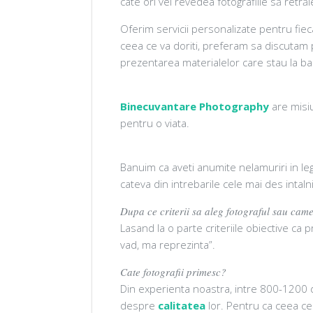
câte ori vei revedea fotografiile să retrăi
Oferim servicii personalizate pentru fie
ceea ce va doriti, preferam sa discutam per
prezentarea materialelor care stau la baz
Binecuvantare Photography
are misiu
pentru o viata.
Banuim ca aveti anumite nelamuriri in l
cateva din intrebarile cele mai des intalni
Dupa ce criterii sa aleg fotograful sau ca
Lasand la o parte criteriile obiective ca 
vad, ma reprezinta”.
Cate fotografii primesc?
Din experienta noastra, intre 800-1200 d
despre
calitatea
lor. Pentru ca ceea ce