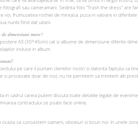
ste fotografi sau cameramani. Sedinta foto “Trash the dress” are far
 voi, frumusetea rochiei de mireasa, pusa in valoare in diferitele
ua nuntii fiind dat uitarii.
ume de dimensiune mare?
 postere A3 (30*45cm) cat si albume de dimensiune diferite dimensi
colajelor incluse in album.
ramani
?
ectului pe care il purtam clientilor nostri si datorita faptului ca ti
izate si procesate doar de noi), nu ne permitem sa trimitem alti pre
ata in cadrul careia putem discuta toate detaliile legate de evenime
semnarea contractului se poate face online.
ocazia sa cunoastem oameni, obiceiuri si locuri noi. In unele zone