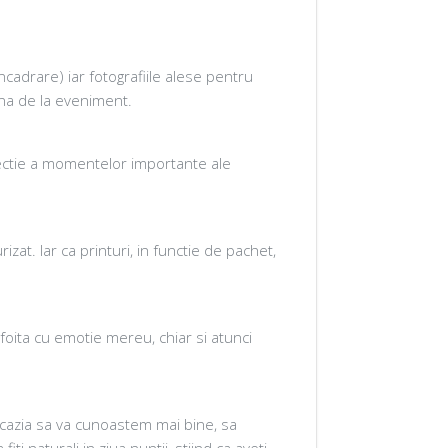
incadrare) iar fotografiile alese pentru
una de la eveniment.
electie a momentelor importante ale
izat. Iar ca printuri, in functie de pachet,
foita cu emotie mereu, chiar si atunci
ocazia sa va cunoastem mai bine, sa
ti naturali in ziua nuntii, stiind ca aveti