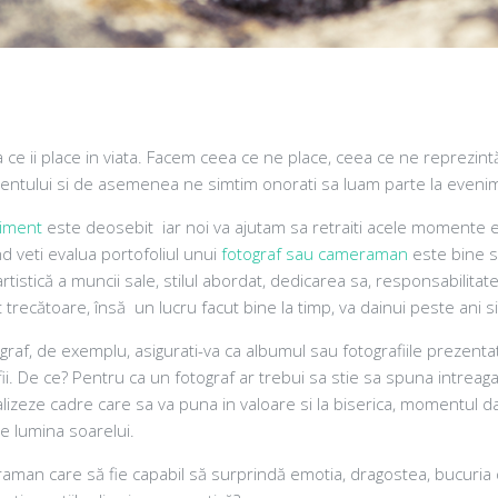
a ce ii place in viata. Facem ceea ce ne place, ceea ce ne reprezint
tului si de asemenea ne simtim onorati sa luam parte la evenime
niment
este deosebit iar noi va ajutam sa retraiti acele momente ex
ând veti evalua portofoliul unui
fotograf sau cameraman
este bine s
 artistică a muncii sale, stilul abordat, dedicarea sa, responsabilita
t trecătoare, însă un lucru facut bine la timp, va dainui peste ani si
tograf, de exemplu, asigurati-va ca albumul sau fotografiile preze
ii. De ce? Pentru ca un fotograf ar trebui sa stie sa spuna intrea
alizeze cadre care sa va puna in valoare si la biserica, momentu
e lumina soarelui.
an care să fie capabil să surprindă emotia, dragostea, bucuria din 