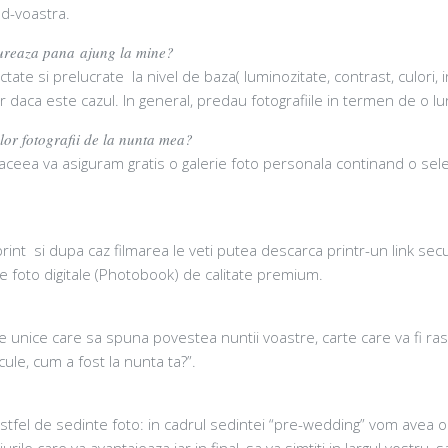
 d-voastra.
 dureaza pana ajung la mine?
ctate si prelucrate la nivel de baza( luminozitate, contrast, culori, 
 daca este cazul. In general, predau fotografiile in termen de o l
elor fotografii de la nunta mea?
de aceea va asiguram gratis o galerie foto personala continand o s
rint si dupa caz filmarea le veti putea descarca printr-un link secur
 foto digitale (Photobook) de calitate premium.
je unice care sa spuna povestea nuntii voastre, carte care va fi ras
cule, cum a fost la nunta ta?”.
astfel de sedinte foto: in cadrul sedintei “pre-wedding” vom avea 
 care va avantajeaza iar in final, sa va simtiti in largul vostru, sa fi