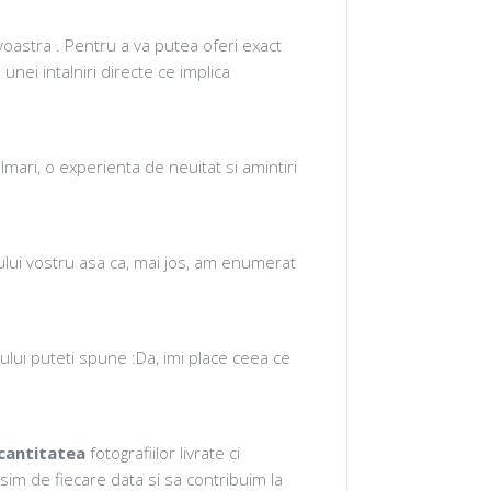
oastra . Pentru a va putea oferi exact
unei intalniri directe ce implica
lmari, o experienta de neuitat si amintiri
lui vostru asa ca, mai jos, am enumerat
iului puteti spune :Da, imi place ceea ce
cantitatea
fotografiilor livrate ci
im de fiecare data si sa contribuim la