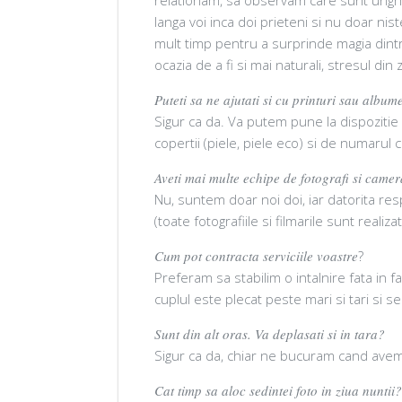
langa voi inca doi prieteni si nu doar ni
mult timp pentru a surprinde magia dintre
ocazia de a fi si mai naturali, stresul din zi
Puteti sa ne ajutati si cu printuri sau alb
Sigur ca da. Va putem pune la dispozitie
copertii (piele, piele eco) si de numarul 
Aveti mai multe echipe de fotografi si came
Nu, suntem doar noi doi, iar datorita resp
(toate fotografiile si filmarile sunt real
Cum pot contracta serviciile voastre
?
Preferam sa stabilim o intalnire fata in f
cuplul este plecat peste mari si tari si 
Sunt din alt oras. Va deplasati si in tara?
Sigur ca da, chiar ne bucuram cand avem 
Cat timp sa aloc sedintei foto in ziua nuntii?