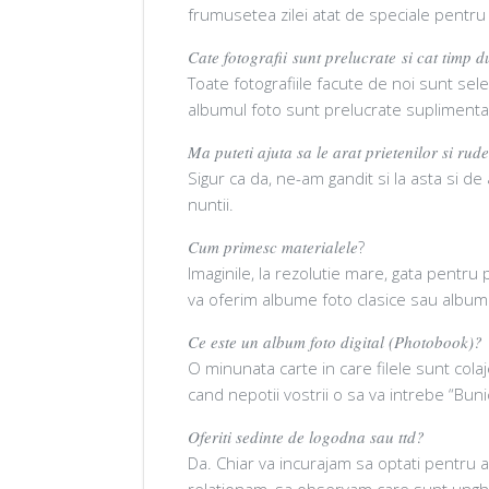
frumusetea zilei atat de speciale pentru
Cate fotografii sunt prelucrate si cat timp
Toate fotografiile facute de noi sunt sele
albumul foto sunt prelucrate suplimentar
Ma puteti ajuta sa le arat prietenilor si rud
Sigur ca da, ne-am gandit si la asta si 
nuntii.
Cum primesc materialele
?
Imaginile, la rezolutie mare, gata pentru p
va oferim albume foto clasice sau albume
Ce este un album foto digital (Photobook)?
O minunata carte in care filele sunt cola
cand nepotii vostrii o sa va intrebe “Buni
Oferiti sedinte de logodna sau ttd?
Da. Chiar va incurajam sa optati pentru 
relationam, sa observam care sunt unghiurile