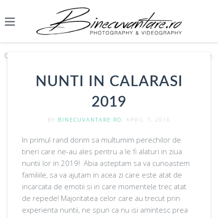
Copyright ©2026 Binecuvantare.ro. Toate drepturile rezervate.
NUNTI IN CALARASI
2019
BY
BINECUVANTARE RO
, APRIL 7, 2016
In primul rand dorim sa multumim perechilor de
tineri care ne-au ales pentru a le fi alaturi in ziua
nuntii lor in 2019! Abia asteptam sa va cunoastem
familiile, sa va ajutam in acea zi care este atat de
incarcata de emotii si in care momentele trec atat
de repede! Majoritatea celor care au trecut prin
experienta nuntii, ne spun ca nu isi amintesc prea