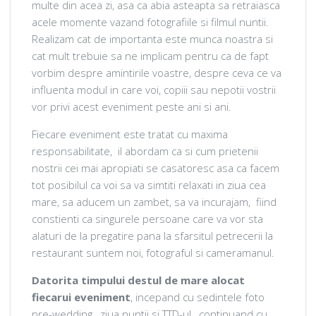
multe din acea zi, asa ca abia asteapta sa retraiasca
acele momente vazand fotografiile si filmul nuntii.
Realizam cat de importanta este munca noastra si
cat mult trebuie sa ne implicam pentru ca de fapt
vorbim despre amintirile voastre, despre ceva ce va
influenta modul in care voi, copiii sau nepotii vostrii
vor privi acest eveniment peste ani si ani.
Fiecare eveniment este tratat cu maxima
responsabilitate, il abordam ca si cum prietenii
nostrii cei mai apropiati se casatoresc asa ca facem
tot posibilul ca voi sa va simtiti relaxati in ziua cea
mare, sa aducem un zambet, sa va incurajam, fiind
constienti ca singurele persoane care va vor sta
alaturi de la pregatire pana la sfarsitul petrecerii la
restaurant suntem noi, fotograful si cameramanul.
Datorita timpului destul de mare alocat
fiecarui eveniment
, incepand cu sedintele foto
pre-wedding , ziua nuntii si TTD-ul , continuand cu