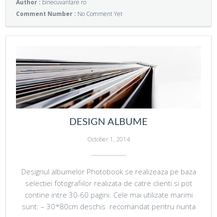
Author :
binecuvantare ro
Comment Number :
No Comment Yet
DESIGN ALBUME
October 1, 2014
Designul albumelor Photobook se realizeaza pe baza
selectiei fotografiilor realizata de catre clienti si pot
contine intre 30-60 pagini. Cele mai utilizate marimi
sunt: – 30*80cm deschis recomandat pentru nunta