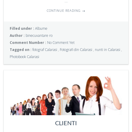
…
CONTINUE READING
→
Filled under :
Albume
Author :
binecuvantare ro
Comment Number :
No Comment Yet
Tagged on :
fotograf Calarasi
,
Fotografi din Calarasi
,
nunti in Calarasi
,
Photobook Calarasi
CLIENTI