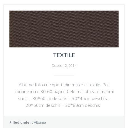
TEXTILE
October 2, 2014
Albume foto cu coperti din material textile. Pot
contine intre 30-60 pagini. Cele mai utilizate marimi
sunt: – 30*60cm deschis – 30*45cm deschis –
20*60cm deschis – 30*80cm deschis
Filled under :
Albume